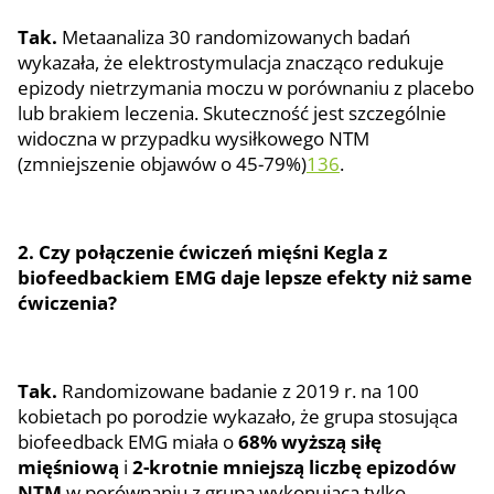
Tak.
Metaanaliza 30 randomizowanych badań
wykazała, że elektrostymulacja znacząco redukuje
epizody nietrzymania moczu w porównaniu z placebo
lub brakiem leczenia. Skuteczność jest szczególnie
widoczna w przypadku wysiłkowego NTM
(zmniejszenie objawów o 45-79%)
1
3
6
.
2. Czy połączenie ćwiczeń mięśni Kegla z
biofeedbackiem EMG daje lepsze efekty niż same
ćwiczenia?
Tak.
Randomizowane badanie z 2019 r. na 100
kobietach po porodzie wykazało, że grupa stosująca
biofeedback EMG miała o
68% wyższą siłę
mięśniową
i
2-krotnie mniejszą liczbę epizodów
NTM
w porównaniu z grupą wykonującą tylko