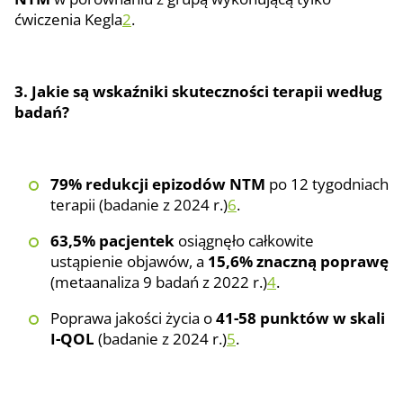
ćwiczenia Kegla
2
.
3. Jakie są wskaźniki skuteczności terapii według
badań?
79% redukcji epizodów NTM
po 12 tygodniach
terapii (badanie z 2024 r.)
6
.
63,5% pacjentek
osiągnęło całkowite
ustąpienie objawów, a
15,6% znaczną poprawę
(metaanaliza 9 badań z 2022 r.)
4
.
Poprawa jakości życia o
41-58 punktów w skali
I-QOL
(badanie z 2024 r.)
5
.