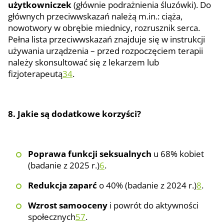
użytkowniczek
(głównie podrażnienia śluzówki). Do
głównych przeciwwskazań należą m.in.: ciąża,
nowotwory w obrębie miednicy, rozrusznik serca.
Pełna lista przeciwwskazań znajduje się w instrukcji
używania urządzenia – przed rozpoczęciem terapii
należy skonsultować się z lekarzem lub
fizjoterapeutą
3
4
.
8. Jakie są dodatkowe korzyści?
Poprawa funkcji seksualnych
u 68% kobiet
(badanie z 2025 r.)
6
.
Redukcja zaparć
o 40% (badanie z 2024 r.)
8
.
Wzrost samooceny
i powrót do aktywności
społecznych
5
7
.