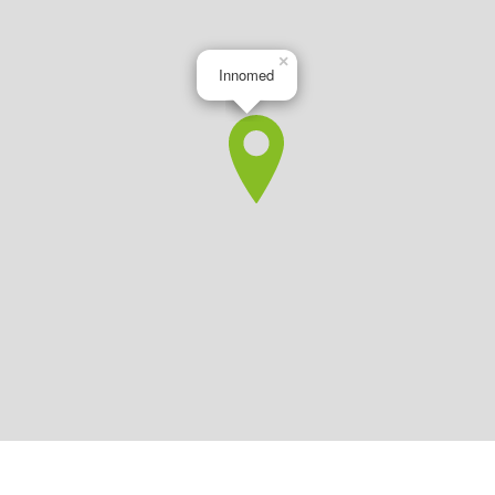
×
Innomed