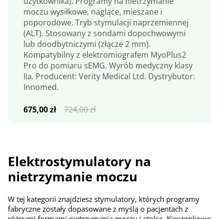
użytkownika). Programy na nietrzymanie
moczu wysiłkowe, naglące, mieszane i
poporodowe. Tryb stymulacji naprzemiennej
(ALT). Stosowany z sondami dopochwowymi
lub doodbytniczymi (złącze 2 mm).
Kompatybilny z elektromiografem MyoPlus2
Pro do pomiaru sEMG. Wyrób medyczny klasy
IIa. Producent: Verity Medical Ltd. Dystrybutor:
Innomed.
Pierwotna
Aktualna
675,00
zł
724,00
zł
cena
cena
wynosiła:
wynosi:
724,00 zł.
675,00 zł.
Elektrostymulatory na
nietrzymanie moczu
W tej kategorii znajdziesz stymulatory, których programy
fabryczne zostały dopasowane z myślą o pacjentach z
różnymi formami nietrzymania moczu i stolca. Kieszonkowe