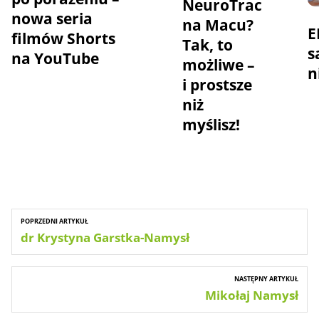
NeuroTrac
nowa seria
na Macu?
E
filmów Shorts
Tak, to
s
na YouTube
możliwe –
n
i prostsze
niż
myślisz!
POPRZEDNI ARTYKUŁ
dr Krystyna Garstka-Namysł
NASTĘPNY ARTYKUŁ
Mikołaj Namysł