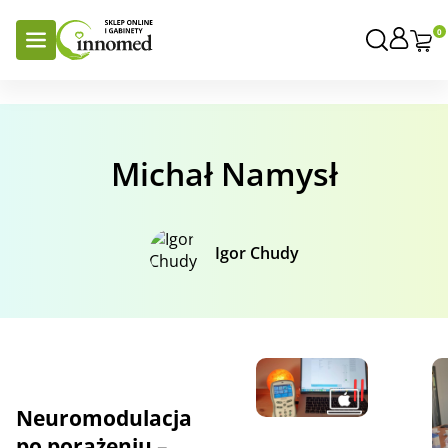
0
Michał Namysł
Igor Chudy
Neuromodulacja
po porażeniu –