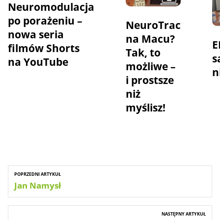
Neuromodulacja
po porażeniu –
NeuroTrac
nowa seria
na Macu?
E
filmów Shorts
Tak, to
s
na YouTube
możliwe –
n
i prostsze
niż
myślisz!
POPRZEDNI ARTYKUŁ
Jan Namysł
NASTĘPNY ARTYKUŁ