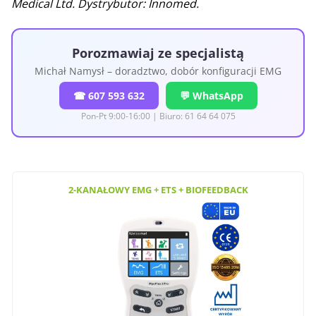
Medical Ltd. Dystrybutor: Innomed.
Porozmawiaj ze specjalistą
Michał Namysł – doradztwo, dobór konfiguracji EMG
☎ 607 593 632
💬 WhatsApp
Pon-Pt 9:00-16:00 | Biuro: 61 64 64 075
2-KANAŁOWY EMG + ETS + BIOFEEDBACK