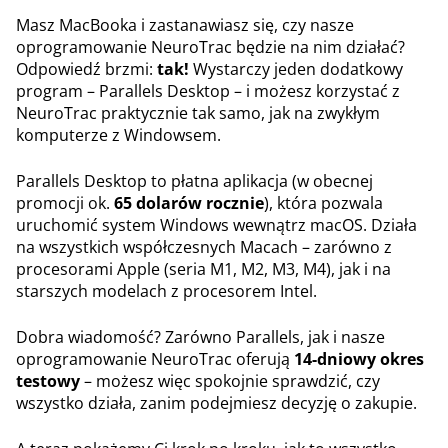
Masz MacBooka i zastanawiasz się, czy nasze
oprogramowanie NeuroTrac będzie na nim działać?
Odpowiedź brzmi:
tak!
Wystarczy jeden dodatkowy
program – Parallels Desktop – i możesz korzystać z
NeuroTrac praktycznie tak samo, jak na zwykłym
komputerze z Windowsem.
Parallels Desktop to płatna aplikacja (w obecnej
promocji ok.
65 dolarów rocznie
), która pozwala
uruchomić system Windows wewnątrz macOS. Działa
na wszystkich współczesnych Macach – zarówno z
procesorami Apple (seria M1, M2, M3, M4), jak i na
starszych modelach z procesorem Intel.
Dobra wiadomość? Zarówno Parallels, jak i nasze
oprogramowanie NeuroTrac oferują
14-dniowy okres
testowy
– możesz więc spokojnie sprawdzić, czy
wszystko działa, zanim podejmiesz decyzję o zakupie.