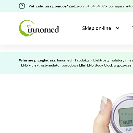
Potrzebujesz pomocy?
Zadzwoń:
61 64 64 075
lub napisz:
inf
Sklep on-line
Właśnie przeglądasz:
Innomed
»
Produkty
»
Elektrostymulatory mięś
TENS
»
Elektrostymulator porodowy ElleTENS Body Clock wypożyczen