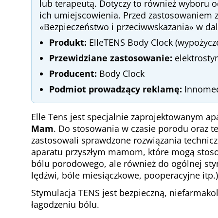
lub terapeutą. Dotyczy to również wyboru o
ich umiejscowienia. Przed zastosowaniem za
«Bezpieczeństwo i przeciwwskazania» w dals
Produkt:
ElleTENS Body Clock (wypożycz
Przewidziane zastosowanie:
elektrost
Producent:
Body Clock
Podmiot prowadzący reklamę:
Innome
Elle Tens jest specjalnie zaprojektowanym a
Mam
. Do stosowania w czasie porodu oraz te
zastosowali sprawdzone rozwiązania technicz
aparatu przyszłym mamom, które mogą stosow
bólu porodowego, ale również do ogólnej sty
lędźwi, bóle miesiączkowe, pooperacyjne itp.)
Stymulacja TENS jest bezpieczną, niefarmak
łagodzeniu bólu.