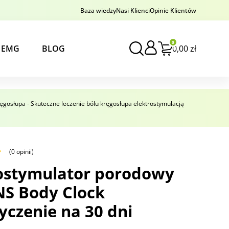
Baza wiedzy
Nasi Klienci
Opinie Klientów
0
y EMG
BLOG
0,00
zł
ręgosłupa - Skuteczne leczenie bólu kręgosłupa elektrostymulacją
(0 opinii)
rostymulator porodowy
NS Body Clock
czenie na 30 dni