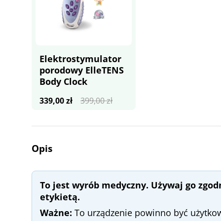
Elektrostymulator
porodowy ElleTENS
Body Clock
Pierwotna
Aktualna
339,00
zł
399,00
zł
cena
cena
wynosiła:
wynosi:
399,00 zł.
339,00 zł.
Opis
To jest wyrób medyczny. Używaj go zgodn
etykietą.
Ważne:
To urządzenie powinno być użytkow