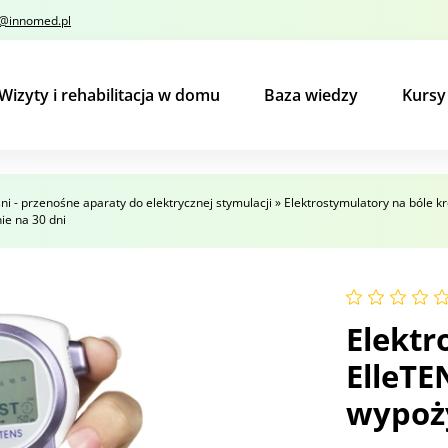
o@innomed.pl
Wizyty i rehabilitacja w domu
Baza wiedzy
Kurs
ni - przenośne aparaty do elektrycznej stymulacji
»
Elektrostymulatory na bóle k
ie na 30 dni
Elekt
ElleTE
wypoży