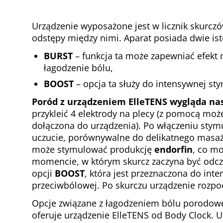
Urządzenie wyposażone jest w licznik skurczó
odstępy między nimi. Aparat posiada dwie ist
BURST
– funkcja ta może zapewniać efekt
łagodzenie bólu,
BOOST
– opcja ta służy do intensywnej st
Poród z urządzeniem ElleTENS wygląda na
przykleić 4 elektrody na plecy (z pomocą moż
dołączona do urządzenia). Po włączeniu stym
uczucie, porównywalne do delikatnego masażu
może stymulować produkcję
endorfin
, co m
momencie, w którym skurcz zaczyna być odcz
opcji
BOOST
, która jest przeznaczona do int
przeciwbólowej. Po skurczu urządzenie rozpo
Opcje związane z łagodzeniem bólu porodo
oferuje urządzenie ElleTENS od Body Clock.