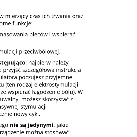
w mierzący czas ich trwania oraz
otne funkcje:
 masowania pleców i wspierać
ymulacji przeciwbólowej.
stępująco
: najpierw należy
e przyjść szczegółowa instrukcja
ulatora poczujesz przyjemne
 (ten rodzaj elektrostymulacji
oże wspierać łagodzenie bólu). W
uwalny, możesz skorzystać z
ensywnej stymulacji
cznie nowy cykl.
wego
nie są jedynymi
, jakie
 Urządzenie można stosować