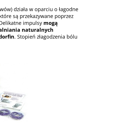
rwów) działa w oparciu o łagodne
które są przekazywane poprzez
Delikatne impulsy
mogą
lniania naturalnych
dorfin
. Stopień złagodzenia bólu