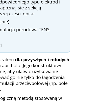
dpowiedniego typu elektrod i
poznaj się z sekcją
zej części opisu.
enie)
ymulacja porodowa TENS
d
paratem
dla przyszłych i młodych
rapii bólu. Jego konstruktorzy
ne, aby ułatwić użytkowanie
ać go nie tylko do łagodzenia
mulacji przeciwbólowej (np. bóle
.
ologiczną metodą stosowaną w