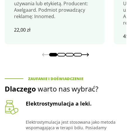
używania lub etykietą. Producent:
Uży
Axelgaard. Podmiot prowadzący
uży
reklamę: Innomed.
Axe
rek
22,00
zł
45,
ZAUFANIE I DOŚWIADCZENIE
Dlaczego
warto nas wybrać?
Elektrostymulacja a leki.
Elektrostymulacja jest stosowana jako metoda
wspomagająca w terapii bólu. Posiadamy