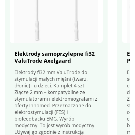
Elektrody samoprzylepne fi32
El
ValuTrode Axelgaard
PA
Elektrody fi32 mm ValuTrode do
Ele
stymulacji małych mięśni (twarz,
ser
dłonie) i u dzieci. Komplet 4 szt.
ela
Złącze 2 mm – kompatybilne ze
duż
stymulatorami i elektromiografami z
Złą
oferty Innomed. Przeznaczone do
sty
elektrostymulacji (FES) i
ofe
biofeedbacku EMG. Wyrób
ele
medyczny. To jest wyrób medyczny.
bio
Używaj go zgodnie z instrukcją
med