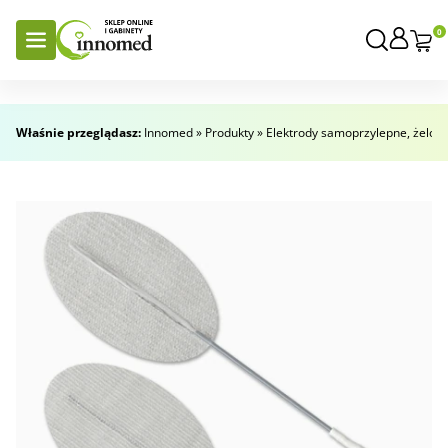
0
Właśnie przeglądasz:
Innomed
»
Produkty
»
Elektrody samoprzylepne, żelow