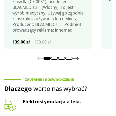
klasy IIa (CE 0051), producent:
BEACMED s.r.l. (Włochy). To jest
wyrób medyczny. Używaj go zgodnie
z instrukcją używania lub etykietą.
Producent: BEACMED s.r.l. Podmiot
prowadzący reklamę: Innomed.
Pierwotna
Aktualna
139,00
zł
159,00
zł
cena
cena
wynosiła:
wynosi:
159,00 zł.
139,00 zł.
ZAUFANIE I DOŚWIADCZENIE
Dlaczego
warto nas wybrać?
Elektrostymulacja a leki.