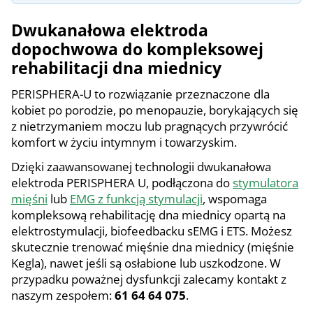
Dwukanałowa elektroda
dopochwowa do kompleksowej
rehabilitacji dna miednicy
PERISPHERA-U to rozwiązanie przeznaczone dla
kobiet po porodzie, po menopauzie, borykających się
z nietrzymaniem moczu lub pragnących przywrócić
komfort w życiu intymnym i towarzyskim.
Dzięki zaawansowanej technologii dwukanałowa
elektroda PERISPHERA U, podłączona do
stymulatora
mięśni
lub
EMG z funkcją stymulacji
, wspomaga
kompleksową rehabilitację dna miednicy opartą na
elektrostymulacji, biofeedbacku sEMG i ETS. Możesz
skutecznie trenować mięśnie dna miednicy (mięśnie
Kegla), nawet jeśli są osłabione lub uszkodzone. W
przypadku poważnej dysfunkcji zalecamy kontakt z
naszym zespołem:
61 64 64 075
.