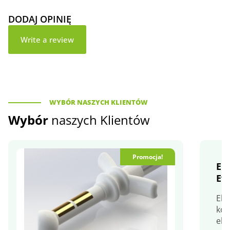
DODAJ OPINIĘ
Write a review
WYBÓR NASZYCH KLIENTÓW
Wybór
naszych Klientów
Promocja!
El
Ev
Ele
ko
ele