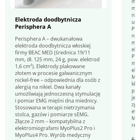
mie
mm,
nie
Elektroda doodbytnicza
uła
Perisphera A
Prz
nie
Perisphera A – dwukanałowa
mię
elektroda doodbytnicza włoskiej
ele
firmy BEAC MED (średnica 19/11
Pro
mm, dł. 125 mm, 24 g, pow. elektrod
mm 
1,6 cm²). Elektrody plakowane
ele
złotem w procesie galwanicznym
Myo
nickel-free – odpowiednia dla osób z
kla
alergią na nikiel. Dwa kanały
pro
umożliwiają jednoczesną stymulację
jes
i pomiar EMG mięśni dna miednicy.
zgo
Stosowana w terapii nietrzymania
ety
stolca, gazów i pomiarze sEMG.
Med
Złącze 2 mm – kompatybilna z
rek
elektromiografami MyoPlus2 Pro i
MyoPlus4 Pro. Wyrób medyczny
64,