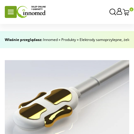
0
Właśnie przeglądasz:
Innomed
»
Produkty
»
Elektrody samoprzylepne, żelow