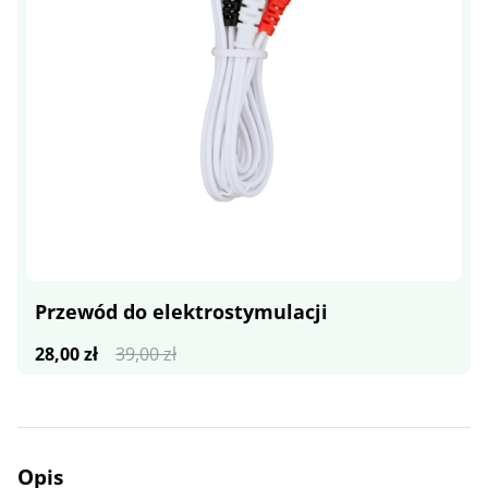
Przewód do elektrostymulacji
Pierwotna
Aktualna
28,00
zł
39,00
zł
cena
cena
wynosiła:
wynosi:
39,00 zł.
28,00 zł.
Opis