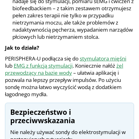
nadaje się do stymulacji, pomiaru sEMG i ćwiczeń z
biofeedbackiem – z takim zestawem otrzymujesz
pełen zakres terapii nie tylko w przypadku
nietrzymania moczu, ale także problemów z
nadaktywnością pęcherza, wypadaniem narządów
płciowych lub nietrzymaniem stolca.
Jak to działa?
PERISPHERA-U podłącza się do
stymulatora mięśni
lub
EMG z funkcją stymulacji
. Koniecznie nałóż
żel
przewodzący na bazie wody
– ułatwia aplikację i
pozwala na lepszy przepływ impulsów. Po użyciu
sondę można łatwo wyczyścić wodą z dodatkiem
łagodnego mydła.
Bezpieczeństwo i
przeciwwskazania
Nie należy używać sondy do elektrostymulacji w