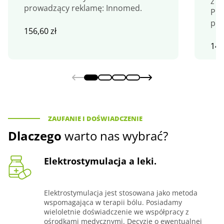
z i
prowadzący reklamę: Innomed.
Pro
pro
156,60
zł
140
ZAUFANIE I DOŚWIADCZENIE
Dlaczego
warto nas wybrać?
Elektrostymulacja a leki.
Elektrostymulacja jest stosowana jako metoda
wspomagająca w terapii bólu. Posiadamy
wieloletnie doświadczenie we współpracy z
ośrodkami medycznymi. Decyzje o ewentualnej