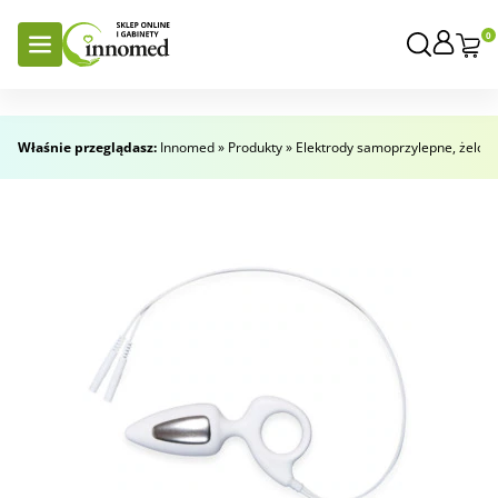
0
Właśnie przeglądasz:
Innomed
»
Produkty
»
Elektrody samoprzylepne, żelow