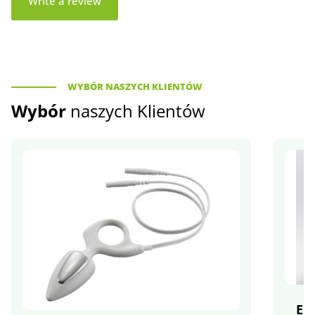
Write a review
WYBÓR NASZYCH KLIENTÓW
Wybór
naszych Klientów
El