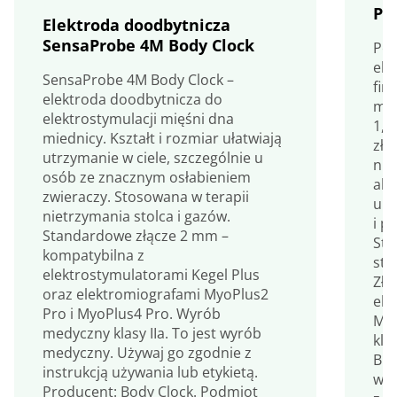
Pe
Elektroda doodbytnicza
SensaProbe 4M Body Clock
Per
ele
SensaProbe 4M Body Clock –
fir
elektroda doodbytnicza do
mm,
elektrostymulacji mięśni dna
1,6
miednicy. Kształt i rozmiar ułatwiają
zło
utrzymanie w ciele, szczególnie u
nic
osób ze znacznym osłabieniem
ale
zwieraczy. Stosowana w terapii
umo
nietrzymania stolca i gazów.
i p
Standardowe złącze 2 mm –
Sto
kompatybilna z
sto
elektrostymulatorami Kegel Plus
Złą
oraz elektromiografami MyoPlus2
ele
Pro i MyoPlus4 Pro. Wyrób
Myo
medyczny klasy IIa. To jest wyrób
kla
medyczny. Używaj go zgodnie z
BEA
instrukcją używania lub etykietą.
wyr
Producent: Body Clock. Podmiot