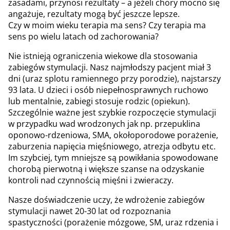
zasadami, przynosi rezultaty – a jeżeli chory mocno się
angażuje, rezultaty mogą być jeszcze lepsze.
Czy w moim wieku terapia ma sens? Czy terapia ma
sens po wielu latach od zachorowania?
Nie istnieją ograniczenia wiekowe dla stosowania
zabiegów stymulacji. Nasz najmłodszy pacjent miał 3
dni (uraz splotu ramiennego przy porodzie), najstarszy
93 lata. U dzieci i osób niepełnosprawnych ruchowo
lub mentalnie, zabiegi stosuje rodzic (opiekun).
Szczególnie ważne jest szybkie rozpoczęcie stymulacji
w przypadku wad wrodzonych jak np. przepuklina
oponowo-rdzeniowa, SMA, okołoporodowe porażenie,
zaburzenia napięcia mięśniowego, atrezja odbytu etc.
Im szybciej, tym mniejsze są powikłania spowodowane
chorobą pierwotną i większe szanse na odzyskanie
kontroli nad czynnością mięśni i zwieraczy.
Nasze doświadczenie uczy, że wdrożenie zabiegów
stymulacji nawet 20-30 lat od rozpoznania
spastyczności (porażenie mózgowe, SM, uraz rdzenia i