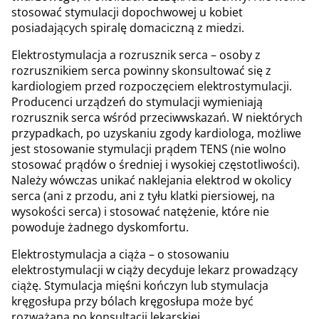
stosować stymulacji dopochwowej u kobiet
posiadających spiralę domaciczną z miedzi.
Elektrostymulacja a rozrusznik serca – osoby z
rozrusznikiem serca powinny skonsultować się z
kardiologiem przed rozpoczęciem elektrostymulacji.
Producenci urządzeń do stymulacji wymieniają
rozrusznik serca wśród przeciwwskazań. W niektórych
przypadkach, po uzyskaniu zgody kardiologa, możliwe
jest stosowanie stymulacji prądem TENS (nie wolno
stosować prądów o średniej i wysokiej częstotliwości).
Należy wówczas unikać naklejania elektrod w okolicy
serca (ani z przodu, ani z tyłu klatki piersiowej, na
wysokości serca) i stosować natężenie, które nie
powoduje żadnego dyskomfortu.
Elektrostymulacja a ciąża – o stosowaniu
elektrostymulacji w ciąży decyduje lekarz prowadzący
ciążę. Stymulacja mięśni kończyn lub stymulacja
kręgosłupa przy bólach kręgosłupa może być
rozważana po konsultacji lekarskiej.