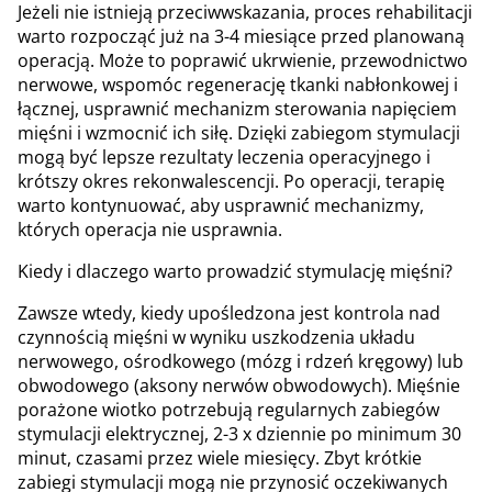
Jeżeli nie istnieją przeciwwskazania, proces rehabilitacji
warto rozpocząć już na 3-4 miesiące przed planowaną
operacją. Może to poprawić ukrwienie, przewodnictwo
nerwowe, wspomóc regenerację tkanki nabłonkowej i
łącznej, usprawnić mechanizm sterowania napięciem
mięśni i wzmocnić ich siłę. Dzięki zabiegom stymulacji
mogą być lepsze rezultaty leczenia operacyjnego i
krótszy okres rekonwalescencji. Po operacji, terapię
warto kontynuować, aby usprawnić mechanizmy,
których operacja nie usprawnia.
Kiedy i dlaczego warto prowadzić stymulację mięśni?
Zawsze wtedy, kiedy upośledzona jest kontrola nad
czynnością mięśni w wyniku uszkodzenia układu
nerwowego, ośrodkowego (mózg i rdzeń kręgowy) lub
obwodowego (aksony nerwów obwodowych). Mięśnie
porażone wiotko potrzebują regularnych zabiegów
stymulacji elektrycznej, 2-3 x dziennie po minimum 30
minut, czasami przez wiele miesięcy. Zbyt krótkie
zabiegi stymulacji mogą nie przynosić oczekiwanych