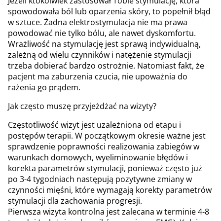
Jeżeli ktokolwiek zastosował Tobie stymulację, która
spowodowała ból lub oparzenia skóry, to popełnił błąd
w sztuce. Żadna elektrostymulacja nie ma prawa
powodować nie tylko bólu, ale nawet dyskomfortu.
Wrażliwość na stymulację jest sprawą indywidualną,
zależną od wielu czynników i natężenie stymulacji
trzeba dobierać bardzo ostrożnie. Natomiast fakt, że
pacjent ma zaburzenia czucia, nie upoważnia do
rażenia go prądem.
Jak często muszę przyjeżdżać na wizyty?
Częstotliwość wizyt jest uzależniona od etapu i
postępów terapii. W początkowym okresie ważne jest
sprawdzenie poprawności realizowania zabiegów w
warunkach domowych, wyeliminowanie błędów i
korekta parametrów stymulacji, ponieważ często już
po 3-4 tygodniach następują pozytywne zmiany w
czynności mięśni, które wymagają korekty parametrów
stymulacji dla zachowania progresji.
Pierwsza wizyta kontrolna jest zalecana w terminie 4-8