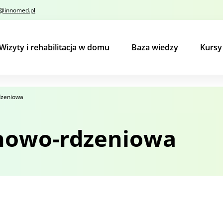
o@innomed.pl
Wizyty i rehabilitacja w domu
Baza wiedzy
Kurs
dzeniowa
nowo-rdzeniowa