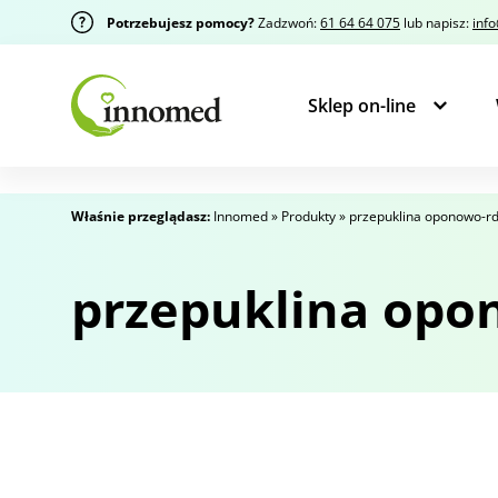
Potrzebujesz pomocy?
Zadzwoń:
61 64 64 075
lub napisz:
inf
Sklep on-line
Właśnie przeglądasz:
Innomed
»
Produkty
»
przepuklina oponowo-r
przepuklina opo