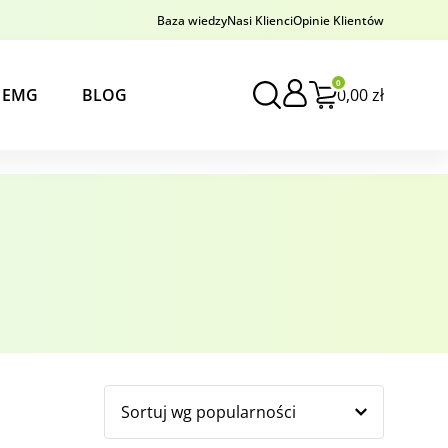
Baza wiedzy
Nasi Klienci
Opinie Klientów
0
y EMG
BLOG
0,00
zł